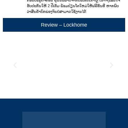
ກອນປະຕູດິຈິຕອນ ຄຸນນະພາບຈາກປະເທດເກົາຫຼີ ເຮົາຈຶ່ງໝັ້ນໃຈ
ຮັບປະກັນໃຫ້ 2 ປີເຕັມ ພ້ອມປ່ຽນໂຕໃຫມ່ໃຫ້ຟຣີທັນທີ ຫາກພົບ
ວ່າສິນຄ້າບົກພ່ອງຈົນບໍ່ສາມາດໃຊ້ງານໄດ້
Review – Lockhome