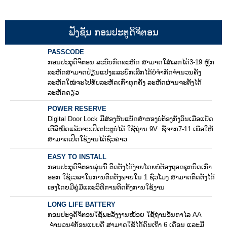
ຟັງຊັນ ກອນປະຕູດິຈິຕອນ
PASSCODE
ກອນປະຕູດິຈິຕອນ ລະບົບກົດລະຫັດ ສາມາດໃສ່ເລກໄດ້3-19 ຫຼັກ
ລະຫັດສາມາດປ່ຽນແປງແລະຍົກເລີກໄດ້ບໍ່ຈຳກັດຈຳນວນຄັ້ງ
ລະຫັດໃໝ່ຈະໄປທັບລະຫັດເກົ່າທຸກຄັ້ງ ລະຫັດຜ່ານຈະຕັ້ງໄດ້
ລະຫັດດຽວ
POWER RESERVE
Digital Door Lock ມີສ່ອງຮັບແບັດສຳຮອງບໍ່ຕ້ອງກັງວົນເມື່ອແບັດ
ເຕີລີໝົດແລ້ວຈະເປີດປະຕູບໍ່ໄດ້ ໃຊ້ຖ່ານ 9V ຊື້ຈາກ7-11 ເພື່ອໃຫ້
ສາມາດເປີດໃຊ້ງານໄດ້ຊົ່ວຄາວ
EASY TO INSTALL
ກອນປະຕູດິຈິຕອນລຸ່ນນີ້ ຕິດຕັ້ງໄດ້ງ່າຍໂດຍບໍ່ຕ້ອງຖອດລູກບິດເກົ່າ
ອອກ ໃຊ້ເວລາໃນການຕິດຕັ້ງພາຍໃນ 1 ຊົ່ວໂມງ ສາມາດຕິດຕັ້ງໄດ້
ເອງໂດຍມີຄູ່ມືແລະວິທີການຕິດຕັ້ງການໃຊ້ງານ
LONG LIFE BATTERY
ກອນປະຈູດິຈິຕອນໃຊ້ພະລັງງານໜ້ອຍ ໃຊ້ຖ່ານອັນຄາໄລ AA
ຈຳນວນ4ກ້ອນແບບດີ ສາມາດໃຊ້ໄດ້ດົນເຖິງ 6 ເດືອນ ແລະມີ