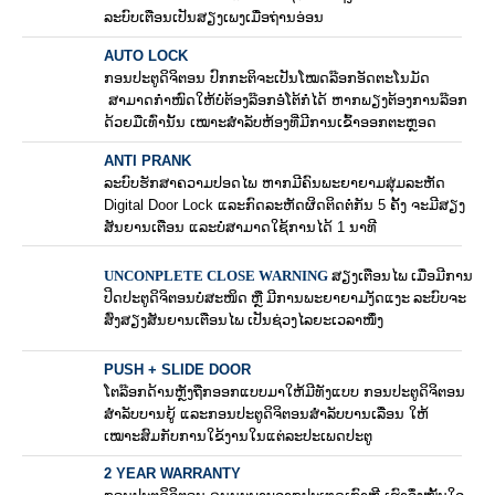
ລະບົບເຕືອນເປັນສຽງເພງເມື່ອຖ່ານອ່ອນ
AUTO LOCK
ກອນປະຕູດິຈິຕອນ ປົກກະຕິຈະເປັນໂໝດລ໊ອກອັດຕະໂນມັດ
ສາມາດກຳໜົດໃຫ້ບໍ່ຕ້ອງລ໊ອກອໍໂຕ້ກໍໄດ້ ຫາກພຽງຕ້ອງການລ໊ອກ
ດ້ວຍມືເທົ່ານັ້ນ ເໝາະສຳລັບຫ້ອງທີ່ມີການເຂົ້າອອກຕະຫຼອດ
ANTI PRANK
ລະບົບຮັກສາຄວາມປອດໄພ ຫາກມີຄົນພະຍາຍາມສຸ່ມລະຫັດ
Digital Door Lock ແລະກົດລະຫັດຜິດຕິດຕໍ່ກັນ 5 ຄັ້ງ ຈະມີສຽງ
ສັນຍານເຕືອນ ແລະບໍ່ສາມາດໃຊ້ການໄດ້ 1 ນາທີ
UNCONPLETE CLOSE WARNING
ສຽງເຕືອນໄພ ເມື່ອມີການ
ປິດປະຕູດິຈິຕອນບໍ່ສະໜິດ ຫຼື ມີການພະຍາຍາມງັດແງະ ລະບົບຈະ
ສົ່ງສຽງສັນຍານເຕືອນໄພ ເປັນຊ່ວງໄລຍະເວລາໜຶ່ງ
PUSH + SLIDE DOOR
ໂຕລ໊ອກດ້ານຫຼັງຖືກອອກແບບມາໃຫ້ມີທັງແບບ ກອນປະຕູດິຈິຕອນ
ສຳລັບບານຍູ້ ແລະກອນປະຕູດິຈິຕອນສຳລັບບານເລື່ອນ ໃຫ້
ເໝາະສົມກັບການໃຂ້ງານໃນແຕ່ລະປະເພດປະຕູ
2 YEAR WARRANTY