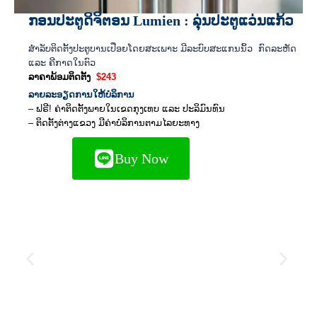
ກອນປະຕູດິຈິຕອນ Lumien : ລຸ່ນປະຕູແວ່ນແກ້ວ
ສຳລັບຕິດຕັ້ງປະຕູບານເປືອຍໂດຍສະເພາະ ມີລະບົບສະແກນນິ້ວ ກົດລະຫັດ
ແລະ ຄີກາດໃນຕົວ
ລາຄາພ້ອມຕິດຕັ້ງ
$243
ລາຍລະອຽດການໃຫ້ບໍລິການ
– ຟຣີ! ຄ່າຕິດຕັ້ງພາຍໃນເຂດກຸງເທບ ແລະ ປະລິມົນທົນ
– ຕິດຕັ້ງຕ່າງແຂວງ ມີຄ່າບໍລິການຕາມໄລຍະທາງ
Buy Now