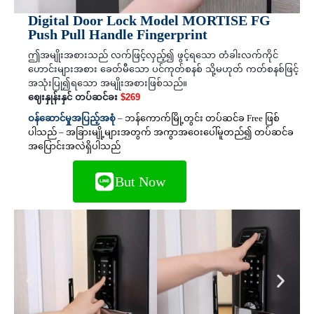
Digital Door Lock Model MORTISE FG
Push Pull Handle Fingerprint
ဤအမျိုးအစားသည် လက်ဖြင့်လှည့်၍ ဖွင့်ရသော တံခါးလက်ကိုင်
ဟောင်းများအစား ခေတ်မီသော ပင်ကုတ်စနစ် သို့မဟုတ် ကတ်စနစ်ဖြင့်
အသုံးပြု၍ရသော အမျိုးအစားဖြစ်သည်။
ဈေးနှုန်းနှင် တပ်ဆင်ခး
$269
ဝန်ဆောင်မှုအပြည့်အစုံ
– ဘန်ကောက်မြို့တွင်း တပ်ဆင်ခ Free ဖြစ်
ပါသည် – အခြားမျို့များအတွက် အကွာအဝေးပေါ်မူတည်၍ တပ်ဆင်ခ
အပြောင်းအလဲရှိပါသည်
But Now