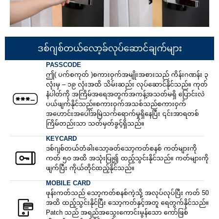
ဒစ်ဂျစ်တယ်လော့ခ်လုပ်ဆောင်ချက်များ
PASSCODE
ဤ( ပက်စကုတ် )စကားဝှက်အမျိုးအစားသည် ကိန်းဂဏန်း ၃
လုံးမှ – ၁၉ လုံးအထိ သိမ်းဆည်း လုပ်ဆောင်နိုင်သည်။ ကုတ်
နံပါတ်ကို အကြိမ်အရေအတွက်အကန့်အသတ်မရှိ ပြောင်းလဲ
ပယ်ဖျက်နိုင်သည်။စကားဝှက်အသစ်သည်စကားဝှက်
အဟောင်းအပေါ်အမြဲသက်ရောက်မှုရှိနေပြီး ၎င်းအာရတစ်
ကြိမ်တည်းသာ သတ်မှတ်ခွင့်ရှိသည်။
KEYCARD
ဒစ်ဂျစ်တယ်တံခါးသော့ခတ်သော့ကတ်စနစ် ကတ်များကို
ကတ် ၅၀ အထိ အသုံးပြု၍ ထည့်သွင်းနိုင်သည်။ ကတ်များကို
ဖျက်ပြီး ကိုယ်တိုင်ထည့်နိုင်သည်။
MOBILE CARD
ဖုန်းကတ်သည် သော့ကတ်စနစ်ကဲ့သို့ အလုပ်လုပ်ပြီး ကတ် 50
အထိ ထည့်သွင်းနိုင်ပြီး သော့ကတ်နှင့်အတူ ရေတွက်နိုင်သည်။
Patch သည် အရည်အသွေးကောင်းမွန်သော ကော်ဖြစ်