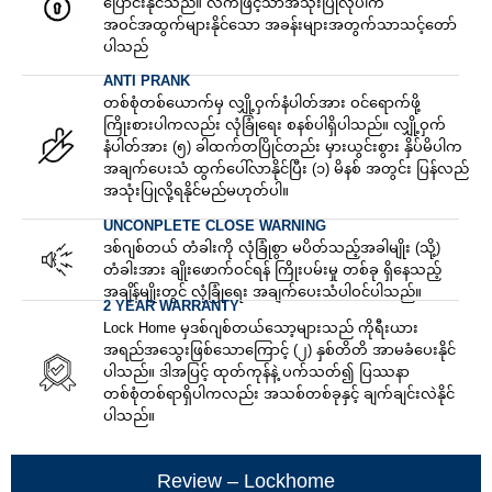
ပြောင်းနိုင်သည်။ လက်ဖြင့်သာအသုံးပြုလိုပါက
အဝင်အထွက်များနိုင်သော အခန်းများအတွက်သာသင့်တော်
ပါသည်
ANTI PRANK
တစ်စုံတစ်ယောက်မှ လျှို့ဝှက်နံပါတ်အား ဝင်ရောက်ဖို့
ကြိုးစားပါကလည်း လုံခြုံရေး စနစ်ပါရှိပါသည်။ လျှို့ဝှက်
နံပါတ်အား (၅) ခါထက်တပြိုင်တည်း မှားယွင်းစွား နှိပ်မိပါက
အချက်ပေးသံ ထွက်ပေါ်လာနိုင်ပြီး (၁) မိနစ် အတွင်း ပြန်လည်
အသုံးပြုလို့ရနိုင်မည်မဟုတ်ပါ။
UNCONPLETE CLOSE WARNING
ဒစ်ဂျစ်တယ် တံခါးကို လုံခြုံစွာ မပိတ်သည့်အခါမျိုး (သို့)
တံခါးအား ချိုးဖောက်ဝင်ရန် ကြိုးပမ်းမှု တစ်ခု ရှိနေသည့်
အချိန်မျိုးတွင် လုံခြုံရေး အချက်ပေးသံပါဝင်ပါသည်။
2 YEAR WARRANTY
Lock Home မှဒစ်ဂျစ်တယ်သော့များသည် ကိုရီးယား
အရည်အသွေးဖြစ်သောကြောင့် (၂) နှစ်တိတိ အာမခံပေးနိုင်
ပါသည်။ ဒါအပြင့် ထုတ်ကုန်နဲ့ ပက်သတ်၍ ပြဿနာ
တစ်စုံတစ်ရာရှိပါကလည်း အသစ်တစ်ခုနှင့် ချက်ချင်းလဲနိုင်
ပါသည်။
Review – Lockhome