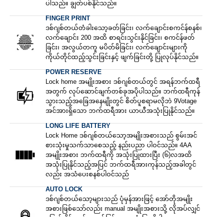
ပါသည်။ ချွတ်ပစ်နိုင်သည်။
FINGER PRINT
ဒစ်ဂျစ်တယ်တံခါးသော့ခတ်ခြင်း၊ လက်ချောင်းစကင်န်စနစ်၊
လက်ချောင်း 200 အထိ စာရင်းသွင်းနိုင်ခြင်း၊ စကင်န်ဖတ်
ခြင်း၊ အလွယ်တကူ မပိတ်မိခြင်း၊ လက်ချောင်းများကို
ကိုယ်တိုင်ထည့်သွင်းခြင်းနှင့် ဖျက်ခြင်းတို့ ပြုလုပ်နိုင်သည်။
POWER RESERVE
Lock home အမျိုးအစား ဒစ်ဂျစ်တယ်တွင် အရန်ဘက်ထရီ
အတွက် လုပ်ဆောင်ချက်တစ်ခုအပိုပါသည်။ ဘက်ထရီကုန်
သွားသည့်အခြေအနေမျိုးတွင် စိတ်ပူစရာမလိုဘဲ 9Votage
အင်အားရှိသော ဘက်ထရီအား ယာယီအသုံးပြုနိုင်သည်။
LONG LIFE BATTERY
Lock Home ဒစ်ဂျစ်တယ်သော့အမျိုးအစားသည် စွမ်းအင်
စားသုံးမှုသက်သာစေသည့် နည်းပညာ ပါဝင်သည်။ 4AA
အမျိုးအစား ဘက်ထရီကို အသုံးပြုထားပြီး (၆)လအထိ
အသုံးပြုနိုင်သည့်အပြင် ဘက်ထရီအားကုန်သည့်အခါတွင်
လည်း အသံပေးစနစ်ပါဝင်သည်
AUTO LOCK
ဒစ်ဂျစ်တယ်သော့များသည် ပုံမှန်အားဖြင့် အော်တိုအမျိုး
အစားဖြစ်သော်လည်း manual အမျိုးအစားသို့ လိုအပ်လျှင်