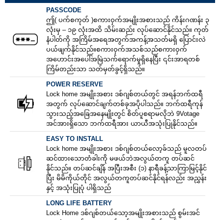
PASSCODE
ဤ( ပက်စကုတ် )စကားဝှက်အမျိုးအစားသည် ကိန်းဂဏန်း ၃
လုံးမှ – ၁၉ လုံးအထိ သိမ်းဆည်း လုပ်ဆောင်နိုင်သည်။ ကုတ်
နံပါတ်ကို အကြိမ်အရေအတွက်အကန့်အသတ်မရှိ ပြောင်းလဲ
ပယ်ဖျက်နိုင်သည်။စကားဝှက်အသစ်သည်စကားဝှက်
အဟောင်းအပေါ်အမြဲသက်ရောက်မှုရှိနေပြီး ၎င်းအာရတစ်
ကြိမ်တည်းသာ သတ်မှတ်ခွင့်ရှိသည်။
POWER RESERVE
Lock home အမျိုးအစား ဒစ်ဂျစ်တယ်တွင် အရန်ဘက်ထရီ
အတွက် လုပ်ဆောင်ချက်တစ်ခုအပိုပါသည်။ ဘက်ထရီကုန်
သွားသည့်အခြေအနေမျိုးတွင် စိတ်ပူစရာမလိုဘဲ 9Votage
အင်အားရှိသော ဘက်ထရီအား ယာယီအသုံးပြုနိုင်သည်။
EASY TO INSTALL
Lock home အမျိုးအစား ဒစ်ဂျစ်တယ်လော့ခ်သည် မူလတပ်
ဆင်ထားသောတံခါးကို မဖယ်ဘဲအလွယ်တကူ တပ်ဆင်
နိုင်သည်။ တပ်ဆင်ချိန် အပြီးအစီး (၁) နာရီခန့်သာကြာမြင့်နိုင်
ပြီး မိမိကိုယ်တိုင် အလွယ်တကူတပ်ဆင်နိုင်ရန်လည်း အညွှန်း
နှင့် အသုံးပြုပုံ ပါရှိသည်
LONG LIFE BATTERY
Lock Home ဒစ်ဂျစ်တယ်သော့အမျိုးအစားသည် စွမ်းအင်