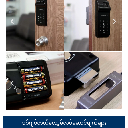
ဒစ်ဂျစ်တယ်လော့ခ်လုပ်ဆောင်ချက်များ