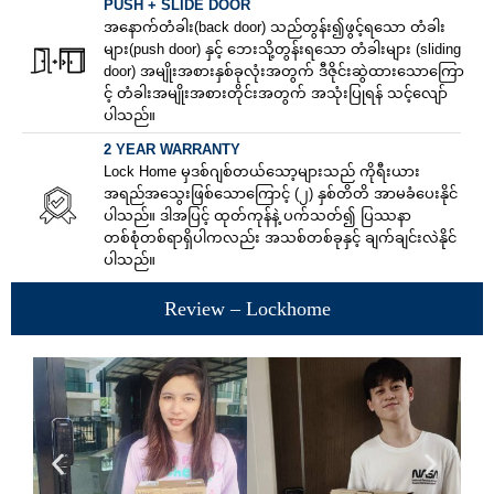
PUSH + SLIDE DOOR
အနောက်တံခါး(back door) သည်တွန်း၍ဖွင့်ရသော တံခါး
များ(push door) နှင့် ဘေးသို့တွန်းရသော တံခါးများ (sliding
door) အမျိုးအစားနှစ်ခုလုံးအတွက် ဒီဇိုင်းဆွဲထားသောကြော
င့် တံခါးအမျိုးအစားတိုင်းအတွက် အသုံးပြုရန် သင့်လျော်
ပါသည်။
2 YEAR WARRANTY
Lock Home မှဒစ်ဂျစ်တယ်သော့များသည် ကိုရီးယား
အရည်အသွေးဖြစ်သောကြောင့် (၂) နှစ်တိတိ အာမခံပေးနိုင်
ပါသည်။ ဒါအပြင့် ထုတ်ကုန်နဲ့ ပက်သတ်၍ ပြဿနာ
တစ်စုံတစ်ရာရှိပါကလည်း အသစ်တစ်ခုနှင့် ချက်ချင်းလဲနိုင်
ပါသည်။
Review – Lockhome