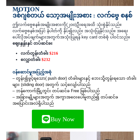
MOTION
ဒစ်ဂျစ်တယ် သော့အမျိုးအစား : လက်ဗွေ စနစ်
ဤလက်ဗွေစနစ်အမျိုးအစားကို(၂၀၀)ဦးရေအထိ သုံးစွဲနိုင်သည်။
လက်ဗွေစနစ်အပြင် နံပါတ်ကို နှိပ်၍လည်း အသုံးပြုနိုင်သည်။ အရေး
ပေါ်လိုအပ်ချက်များအတွက်အသုံးပြုရန် key card တစ်စုံ ပါဝင်သည်။
ဈေးနှုန်းနှင် တပ်ဆင်ခး
လက်တွန်းတံခါး
$216
လျှောတံခါး
$232
ဝန်ဆောင်မှုအပြည့်အစုံ
– တွန်း၍ဖွင့်ရသော( push door) တံခါးများနှင့် ဘေးသို့တွန်းရသော တံခါး
များ (sliding door) အတွက် သင့်လျော်ပါသည်
– ဘန်ကောက်မြို့တွင်း တပ်ဆင်ခ Free ဖြစ်ပါသည်
– အခြားမျို့များအတွက် အကွာအဝေးပေါ်မူတည်၍ တပ်ဆင်ခ
အပြောင်းအလဲရှိပါသည်
Buy Now