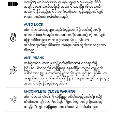
စားသုံးမှုသက်သာစေသည့် နည်းပညာ ပါဝင်သည်။ 4AA
အမျိုးအစား ဘက်ထရီကို အသုံးပြုထားပြီး (၆)လအထိ
အသုံးပြုနိုင်သည့်အပြင် ဘက်ထရီအားကုန်သည့်အခါတွင်
လည်း အသံပေးစနစ်ပါဝင်သည်
AUTO LOCK
ဒစ်ဂျစ်တယ်သော့များသည် ပုံမှန်အားဖြင့် အော်တိုအမျိုး
အစားဖြစ်သော်လည်း manual အမျိုးအစားသို့ လိုအပ်လျှင်
ပြောင်းနိုင်သည်။ လက်ဖြင့်သာအသုံးပြုလိုပါက
အဝင်အထွက်များနိုင်သော အခန်းများအတွက်သာသင့်တော်
ပါသည်
ANTI PRANK
တစ်စုံတစ်ယောက်မှ လျှို့ဝှက်နံပါတ်အား ဝင်ရောက်ဖို့
ကြိုးစားပါကလည်း လုံခြုံရေး စနစ်ပါရှိပါသည်။ လျှို့ဝှက်
နံပါတ်အား (၅) ခါထက်တပြိုင်တည်း မှားယွင်းစွား နှိပ်မိပါက
အချက်ပေးသံ ထွက်ပေါ်လာနိုင်ပြီး (၁) မိနစ် အတွင်း ပြန်လည်
အသုံးပြုလို့ရနိုင်မည်မဟုတ်ပါ။
UNCONPLETE CLOSE WARNING
ဒစ်ဂျစ်တယ် တံခါးကို လုံခြုံစွာ မပိတ်သည့်အခါမျိုး (သို့)
တံခါးအား ချိုးဖောက်ဝင်ရန် ကြိုးပမ်းမှု တစ်ခု ရှိနေသည့်
အချိန်မျိုးတွင် လုံခြုံရေး အချက်ပေးသံပါဝင်ပါသည်။