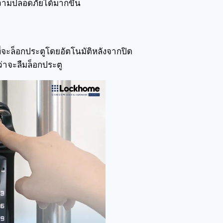
ความปลอดภัยได้มากขึ้น
จะล็อกประตูโดยอัตโนมัติหลังจากปิด
ว่าจะลืมล็อกประตู