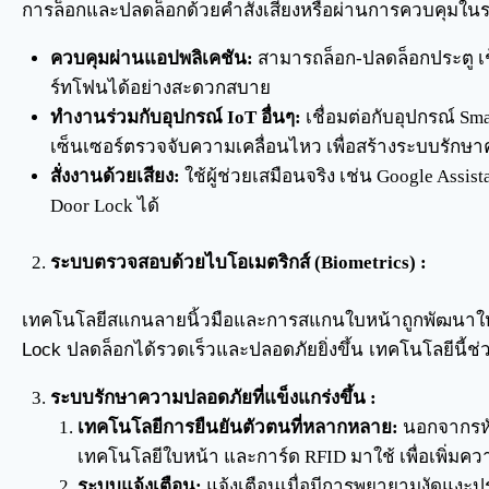
การล็อกและปลดล็อกด้วยคำสั่งเสียงหรือผ่านการควบคุมในร
ควบคุมผ่านแอปพลิเคชัน:
สามารถล็อก-ปลดล็อกประตู เช
ร์ทโฟนได้อย่างสะดวกสบาย
ทำงานร่วมกับอุปกรณ์ IoT อื่นๆ:
เชื่อมต่อกับอุปกรณ์ Sma
เซ็นเซอร์ตรวจจับความเคลื่อนไหว เพื่อสร้างระบบรักษาค
สั่งงานด้วยเสียง:
ใช้ผู้ช่วยเสมือนจริง เช่น Google Assista
Door Lock ได้
ระบบตรวจสอบด้วยไบโอเมตริกส์ (Biometrics) :
เทคโนโลยีสแกนลายนิ้วมือและการสแกนใบหน้าถูกพัฒนาให้เร
Lock ปลดล็อกได้รวดเร็วและปลอดภัยยิ่งขึ้น เทคโนโลยีนี้ช่วย
ระบบรักษาความปลอดภัยที่แข็งแกร่งขึ้น :
เทคโนโลยีการยืนยันตัวตนที่หลากหลาย:
นอกจากรหัส
เทคโนโลยีใบหน้า และการ์ด RFID มาใช้ เพื่อเพิ่มค
ระบบแจ้งเตือน:
แจ้งเตือนเมื่อมีการพยายามงัดแงะประต