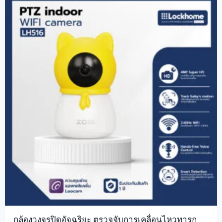
กล้องวงจรปิดอัจฉริยะ ตรวจจับการเคลื่อนไหวทารก