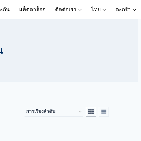
ะกัน
แค็ตตาล็อก
ติดต่อเรา
ไทย
ตะกร้า
น