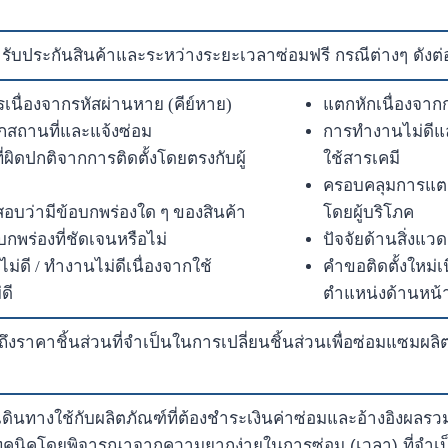
ารับประกันสินค้าและระหว่างระยะเวลาซ่อมฟรี กรณีต่างๆ ดังต่อ
เนื่องจากรหัสผ่านหาย (คีย์หาย)
แตกหักเนื่องจา
สถานที่และแจ้งซ่อม
การทำงานไม่ดีแ
ผิดปกติจากการติดตั้งโดยตรงกับผู้
ใช้สารเคมี
ครอบคลุมการแตก
อบว่ามีข้อบกพร่องใด ๆ ของสินค้า
โดยผู้บริโภค
บกพร่องที่ชัดเจนหรือไม่
ปัจจัยด้านสิ่งแว
ไม่ดี / ทำงานไม่ดีเนื่องจากใช้
คำขอติดตั้งใหม่เน
ดี
ตำแหน่งด้านหน้
ถึงราคาชิ้นส่วนที่จำเป็นในการเปลี่ยนชิ้นส่วนเพื่อซ่อมแซมผล
ินทางใช้กับผลิตภัณฑ์ที่ต้องชำระเงินค่าซ่อมและอ้างอิงผลรว
คนิคโดยพิจารณาจากความยากง่ายในการซ่อม (เวลา) ที่จำเป