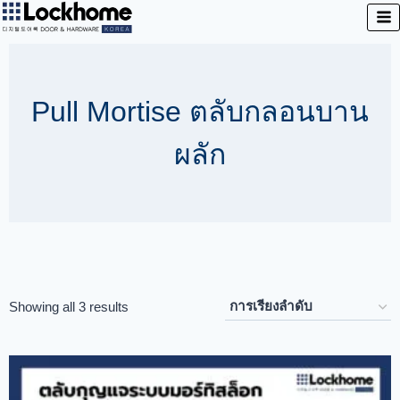
Pull Mortise ตลับกลอนบาน
ผลัก
Showing all 3 results