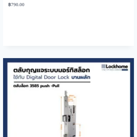
฿
790.00