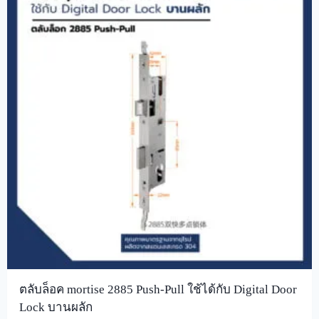
ตลับล็อค mortise 2885 Push-Pull ใช้ได้กับ Digital Door
Lock บานผลัก