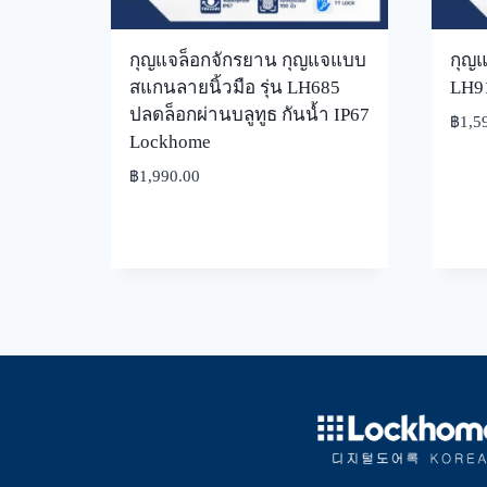
กุญแจล็อกจักรยาน กุญแจแบบ
กุญแ
สแกนลายนิ้วมือ รุ่น LH685
LH91
ปลดล็อกผ่านบลูทูธ กันน้ำ IP67
฿
1,5
Lockhome
฿
1,990.00