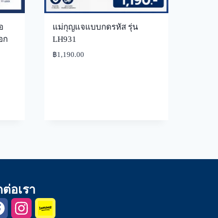
อ
แม่กุญแจแบบกดรหัส รุ่น
อก
LH931
฿
1,190.00
ดต่อเรา