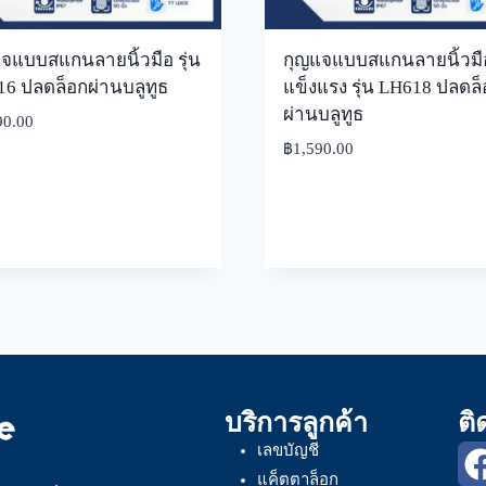
จแบบสแกนลายนิ้วมือ รุ่น
กุญแจแบบสแกนลายนิ้วมื
6 ปลดล็อกผ่านบลูทูธ
แข็งแรง รุ่น LH618 ปลดล็
ผ่านบลูทูธ
90.00
฿
1,590.00
บริการลูกค้า
ติ
เลขบัญชี
แค็ตตาล็อก