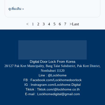
ดูเพิ่มเติม »
<
1
2
3
4
5
6
7
>Last
Digital Door Lock From Korea
28/127 Pak Kret Municipality, Bang Talat Subdistrict, Pak Kret District,
Nonthaburi 11120
Line : @Lockhome
FB : Facebook.com/Lockhomedoorlock
IG : Instragram.com/Lockhome.Digital
Tiktok : Tiktok.com/@lockhome.co.th
E-mail : Lockhomedigital@gmail.com