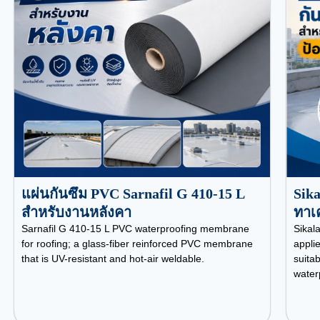
แผ่นกันซึม PVC Sarnafil G 410-15 L
Sika
สำหรับงานหลังคา
ทาเค
Sarnafil G 410-15 L PVC waterproofing membrane
Sikala
for roofing; a glass-fiber reinforced PVC membrane
appli
that is UV-resistant and hot-air weldable.
suitab
water