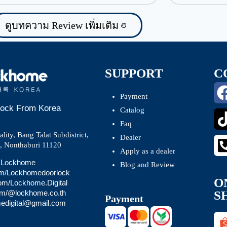
ดูบทความ Review เพิ่มเติม
SUPPORT
C
Payment
 Lock From Korea
Catalog
Faq
ity, Bang Talat Subdistrict,
Dealer
t, Nonthaburi 11120
Apply as a dealer
 @Lockhome
Blog and Review
om/Lockhomedoorlock
O
com/Lockhome.Digital
S
com/@lockhome.co.th
Payment
medigital@gmail.com