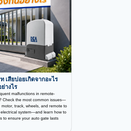
โมท เสียบ่อยเกิดจากอะไร
อย่างไร
quent malfunctions in remote-
es? Check the most common issues—
 motor, track, wheels, and remote to
 electrical system—and learn how to
 to ensure your auto gate lasts