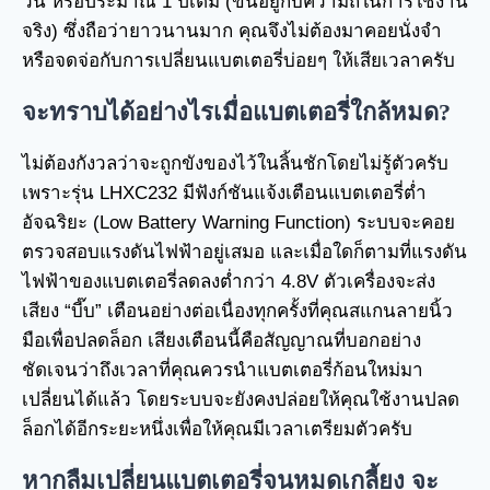
วัน หรือประมาณ 1 ปีเต็ม (ขึ้นอยู่กับความถี่ในการใช้งาน
จริง) ซึ่งถือว่ายาวนานมาก คุณจึงไม่ต้องมาคอยนั่งจำ
หรือจดจ่อกับการเปลี่ยนแบตเตอรี่บ่อยๆ ให้เสียเวลาครับ
จะทราบได้อย่างไรเมื่อแบตเตอรี่ใกล้หมด?
ไม่ต้องกังวลว่าจะถูกขังของไว้ในลิ้นชักโดยไม่รู้ตัวครับ
เพราะรุ่น LHXC232 มีฟังก์ชันแจ้งเตือนแบตเตอรี่ต่ำ
อัจฉริยะ (Low Battery Warning Function) ระบบจะคอย
ตรวจสอบแรงดันไฟฟ้าอยู่เสมอ และเมื่อใดก็ตามที่แรงดัน
ไฟฟ้าของแบตเตอรี่ลดลงต่ำกว่า 4.8V ตัวเครื่องจะส่ง
เสียง “บี๊บ” เตือนอย่างต่อเนื่องทุกครั้งที่คุณสแกนลายนิ้ว
มือเพื่อปลดล็อก เสียงเตือนนี้คือสัญญาณที่บอกอย่าง
ชัดเจนว่าถึงเวลาที่คุณควรนำแบตเตอรี่ก้อนใหม่มา
เปลี่ยนได้แล้ว โดยระบบจะยังคงปล่อยให้คุณใช้งานปลด
ล็อกได้อีกระยะหนึ่งเพื่อให้คุณมีเวลาเตรียมตัวครับ
หากลืมเปลี่ยนแบตเตอรี่จนหมดเกลี้ยง จะ