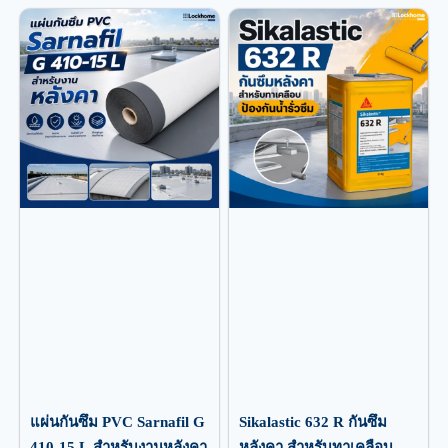
แผ่นกันซึม PVC Sarnafil G
Sikalastic 632 R กันซึม
410-15 L สำหรับงานหลังคา
หลังคา สำหรับทาเคลือบ