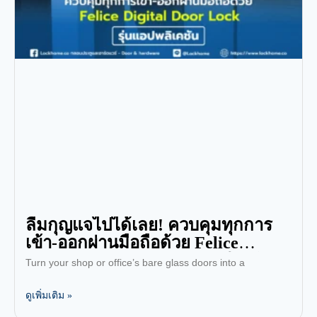
ลืมกุญแจไปได้เลย! ควบคุมทุกการ
เข้า-ออกผ่านมือถือด้วย Felice
Digital Door Lock รุ่นแอปพลิเคชัน
Turn your shop or office’s bare glass doors into a
ดูเพิ่มเติม »