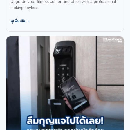
แบบไม่ต้องพกกุญแจ
Upgrade your fitness center and office with a professional-
looking keyless
ดูเพิ่มเติม »