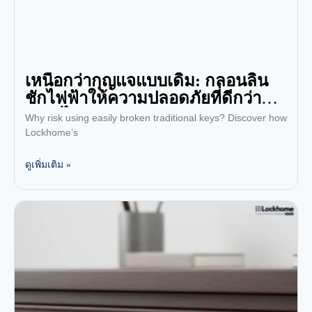
เหนือกว่ากุญแจแบบเดิม: กลอนลิ้น
ชักไฟฟ้าให้ความปลอดภัยที่ดีกว่า
อย่างไร?
Why risk using easily broken traditional keys? Discover how
Lockhome’s
ดูเพิ่มเติม »