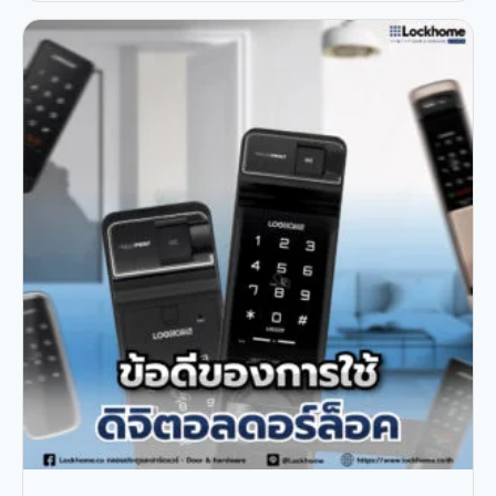
วงจรปิดจากภัยคุกคาม ข้อควรระวังในการใช้งานกล้องวงจรปิด