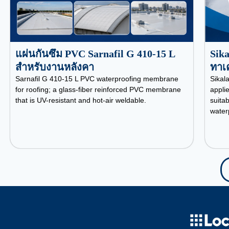
แผ่นกันซึม PVC Sarnafil G 410-15 L
Sika
สำหรับงานหลังคา
ทาเค
Sarnafil G 410-15 L PVC waterproofing membrane
Sikala
for roofing; a glass-fiber reinforced PVC membrane
appli
that is UV-resistant and hot-air weldable.
suitab
water