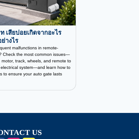
โมท เสียบ่อยเกิดจากอะไร
อย่างไร
quent malfunctions in remote-
es? Check the most common issues—
 motor, track, wheels, and remote to
 electrical system—and learn how to
 to ensure your auto gate lasts
ONTACT US