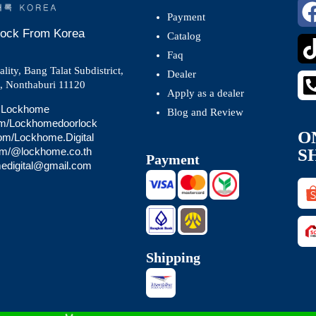
Payment
 Lock From Korea
Catalog
Faq
ity, Bang Talat Subdistrict,
Dealer
t, Nonthaburi 11120
Apply as a dealer
 @Lockhome
Blog and Review
om/Lockhomedoorlock
O
com/Lockhome.Digital
S
com/@lockhome.co.th
Payment
medigital@gmail.com
Shipping