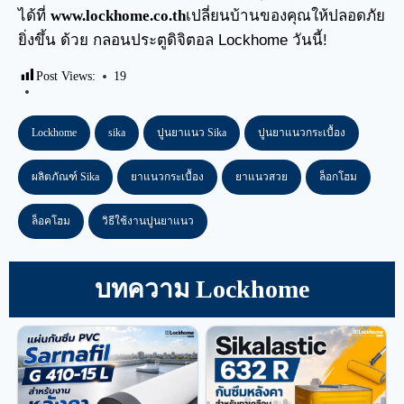
ได้ที่
www.lockhome.co.th
เปลี่ยนบ้านของคุณให้ปลอดภัย
ยิ่งขึ้น ด้วย กลอนประตูดิจิตอล Lockhome วันนี้!
Post Views:
19
Lockhome
sika
ปูนยาแนว Sika
ปูนยาแนวกระเบื้อง
ผลิตภัณฑ์ Sika
ยาแนวกระเบื้อง
ยาแนวสวย
ล็อกโฮม
ล็อคโฮม
วิธีใช้งานปูนยาแนว
บทความ Lockhome