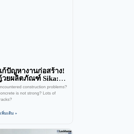
แก้ปัญหางานก่อสร้าง!
ด้วยผลิตภัณฑ์ Sika:
น้ำยาประสาน
ncountered construction problems?
คอนกรีต, กาวกันซึม,
oncrete is not strong? Lots of
ปูนยาแนว
racks?
ูเพิ่มเติม »