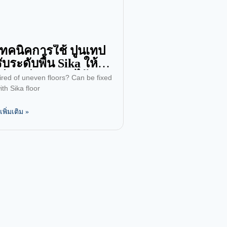
เทคนิคการใช้ ปูนเทป
รับระดับพื้น Sika ให้พื้น
เรียบเนียน สวย ไร้
ired of uneven floors? Can be fixed
ปัญหา
ith Sika floor
ูเพิ่มเติม »