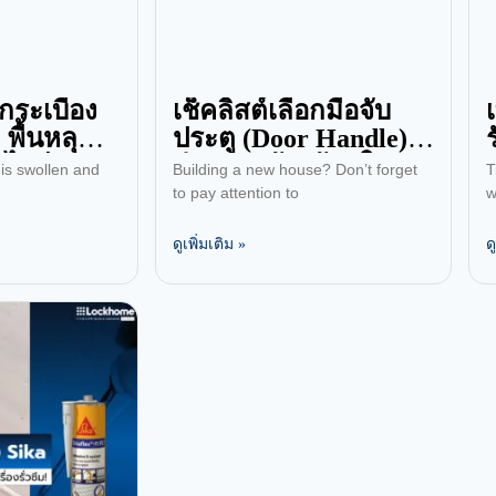
กระเบื้อง
เช็คลิสต์เลือกมือจับ
 พื้นหลุด
ประตู (Door Handle)
งไรดี?
สำหรับสร้างบ้านใหม่!
 is swollen and
Building a new house? Don’t forget
T
ครบทุกฟังก์ชั่น สวย
to pay attention to
w
ทนทาน
ดูเพิ่มเติม »
ด