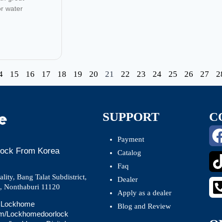
or water
4
15
16
17
18
19
20
21
22
23
24
25
26
27
2
SUPPORT
C
Payment
 Lock From Korea
Catalog
Faq
ity, Bang Talat Subdistrict,
Dealer
t, Nonthaburi 11120
Apply as a dealer
 @Lockhome
Blog and Review
om/Lockhomedoorlock