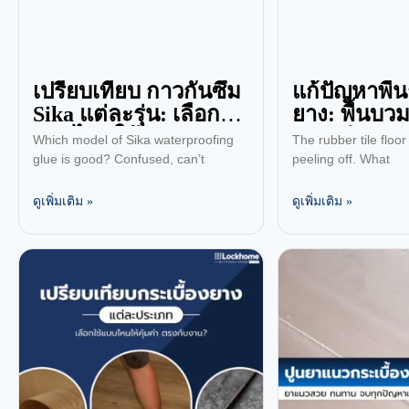
เปรียบเทียบ กาวกันซึม
แก้ปัญหาพื้น
Sika แต่ละรุ่น: เลือก
ยาง: พื้นบวม
แบบไหนให้เหมาะกับ
ล่อน ทำอย่า
Which model of Sika waterproofing
The rubber tile floor
งานก่อสร้าง?
glue is good? Confused, can’t
peeling off. What
ดูเพิ่มเติม »
ดูเพิ่มเติม »