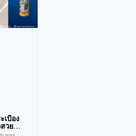
เบื้อง
วสวย
ุกปัญหา
th grout