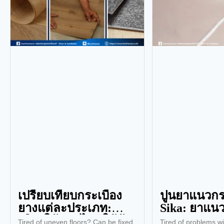
เปรียบเทียบกระเบื้อง
ปูนยาแนวกระ
ยางแต่ละประเภท:
Sika: ยาแน
เลือกใช้แบบไหนให้คุ้ม
ทนทาน จบท
Tired of uneven floors? Can be fixed
Tired of problems wi