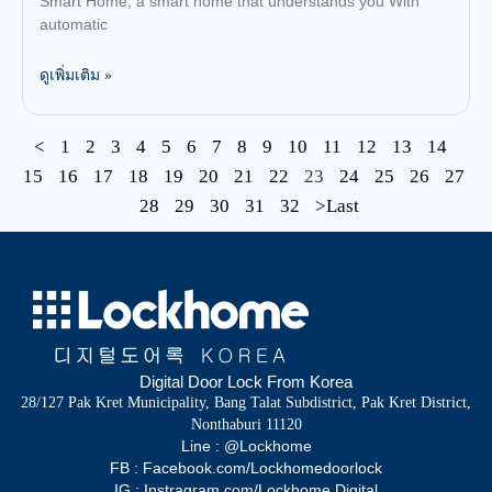
Smart Home, a smart home that understands you With
automatic
ดูเพิ่มเติม »
<
1
2
3
4
5
6
7
8
9
10
11
12
13
14
15
16
17
18
19
20
21
22
23
24
25
26
27
28
29
30
31
32
>Last
Digital Door Lock From Korea
28/127 Pak Kret Municipality, Bang Talat Subdistrict, Pak Kret District,
Nonthaburi 11120
Line : @Lockhome
FB : Facebook.com/Lockhomedoorlock
IG : Instragram.com/Lockhome.Digital