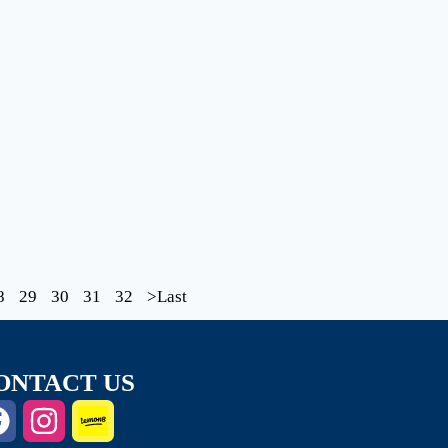
8
29
30
31
32
>Last
ONTACT US