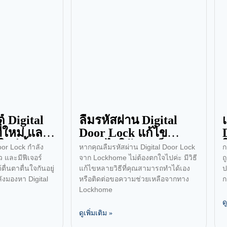
์ Digital
ลืมรหัสผ่าน Digital
ี่ใหม่ และ
Door Lock แก้ไข
นปีนี้!
อย่างไรให้รวดเร็วและ
oor Lock กำลัง
หากคุณลืมรหัสผ่าน Digital Door Lock
ก
ปลอดภัย?
 และมีฟีเจอร์
จาก Lockhome ไม่ต้องตกใจไปค่ะ มีวิธี
ถ
ื่นตาตื่นใจกันอยู่
แก้ไขหลายวิธีที่คุณสามารถทำได้เอง
ป
ังมองหา Digital
หรือติดต่อขอความช่วยเหลือจากทาง
ก
Lockhome
ด
ดูเพิ่มเติม »