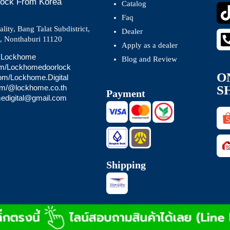
 Lock From Korea
Catalog
Faq
ity, Bang Talat Subdistrict,
Dealer
t, Nonthaburi 11120
Apply as a dealer
 @Lockhome
Blog and Review
om/Lockhomedoorlock
O
com/Lockhome.Digital
S
com/@lockhome.co.th
Payment
medigital@gmail.com
Shipping