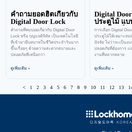
คำถามยอดฮิตเกี่ยวกับ
Digital Doo
Digital Door Lock
ประตูไม้ แ
ตอบโจทย์ ?
คำถามที่พบบ่อยเกี่ยวกับ Digital Door
การเลือก Digital Do
Lock หรือ กุญแจดิจิทัล เป็นเทคโนโลยี
ประตูไม้ให้เหมาะสมนั
ที่เข้ามามีบทบาทในชีวิตประจำวันมาก
ปัจจัย ไม่ว่าจะเป็
ขึ้นเรื่อยๆ ด้วยความสะดวกสบายและ
ปลอดภัยที่ต้องการ แ
ปลอดภัยที่เหนือกว่า
งานที่หลากหลาย
ดูเพิ่มเติม »
ดูเพิ่มเติม »
<
1
2
3
4
5
6
7
8
9
10
11
12
13
1