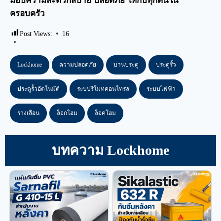
มอบความสะดวกสบาย ปลอดภัย ให้กับทุกคนใน
ครอบครัว
Post Views:
16
Lockhome
ความปลอดภัย
บานประตู
ประตูรั้ว
ประตูรั้วอัตโนมัติ
ระบบรีโมทคอนโทรล
ระบบไฟฟ้า
รางเลื่อน
ล็อกโฮม
ล็อคโฮม
บทความ Lockhome