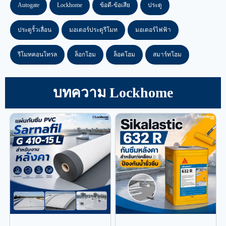
Autogate
Lockhome
ข้อดี-ข้อเสีย
ประตู
ประตูรั้วเลื่อน
มอเตอร์ประตูรีโมท
มอเตอร์ไฟฟ้า
รีโมทคอนโทรล
ล็อกโฮม
ล็อคโฮม
สมาร์ทโฮม
บทความ Lockhome