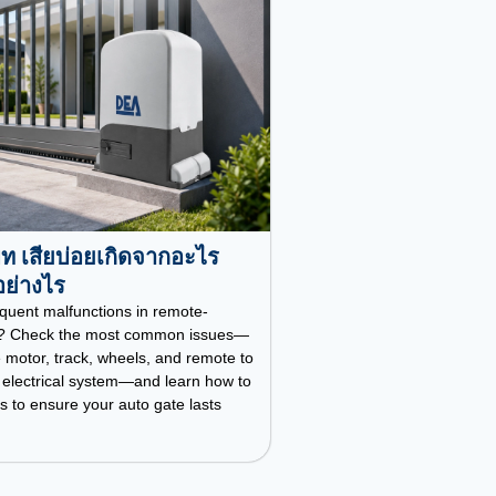
โมท เสียบ่อยเกิดจากอะไร
อย่างไร
quent malfunctions in remote-
es? Check the most common issues—
 motor, track, wheels, and remote to
 electrical system—and learn how to
 to ensure your auto gate lasts