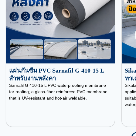
แผ่นกันซึม PVC Sarnafil G 410-15 L
Sika
สำหรับงานหลังคา
ทาเค
Sarnafil G 410-15 L PVC waterproofing membrane
Sikala
for roofing; a glass-fiber reinforced PVC membrane
appli
that is UV-resistant and hot-air weldable.
suitab
water