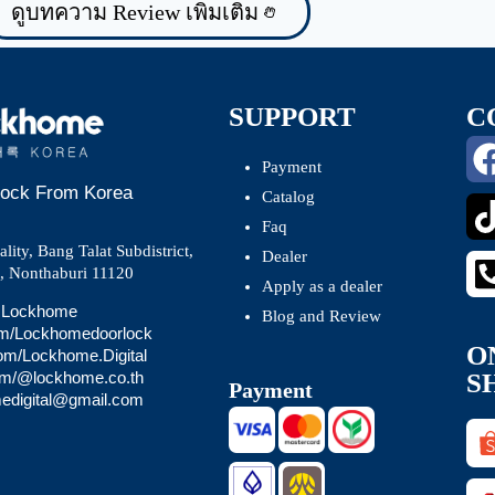
ดูบทความ Review เพิ่มเติม
SUPPORT
C
Payment
 Lock From Korea
Catalog
Faq
ity, Bang Talat Subdistrict,
Dealer
t, Nonthaburi 11120
Apply as a dealer
 @Lockhome
Blog and Review
om/Lockhomedoorlock
O
com/Lockhome.Digital
S
com/@lockhome.co.th
Payment
medigital@gmail.com