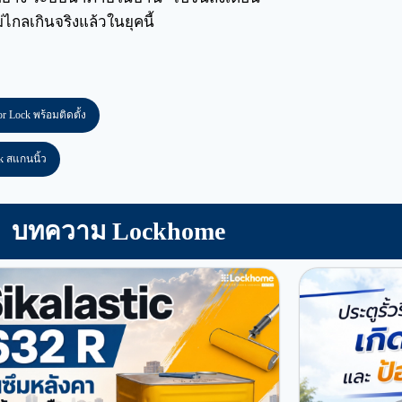
กลเกินจริงแล้วในยุคนี้
or Lock พร้อมติดตั้ง
ck สแกนนิ้ว
บทความ Lockhome