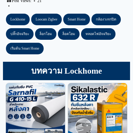
Post Views:
21
Lockhome
Loocam Zigbee
Smart Home
กล้องวงจรปิด
ปลั๊กอัจฉริยะ
ล็อกโฮม
ล็อคโฮม
หลอดไฟอัจฉริยะ
เริ่มต้น Smart Home
บทความ Lockhome