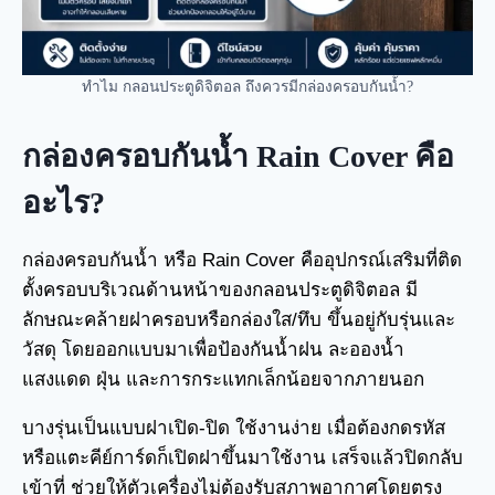
ทำไม กลอนประตูดิจิตอล ถึงควรมีกล่องครอบกันน้ำ?
กล่องครอบกันน้ำ Rain Cover คือ
อะไร?
กล่องครอบกันน้ำ หรือ Rain Cover คืออุปกรณ์เสริมที่ติด
ตั้งครอบบริเวณด้านหน้าของกลอนประตูดิจิตอล มี
ลักษณะคล้ายฝาครอบหรือกล่องใส/ทึบ ขึ้นอยู่กับรุ่นและ
วัสดุ โดยออกแบบมาเพื่อป้องกันน้ำฝน ละอองน้ำ
แสงแดด ฝุ่น และการกระแทกเล็กน้อยจากภายนอก
บางรุ่นเป็นแบบฝาเปิด-ปิด ใช้งานง่าย เมื่อต้องกดรหัส
หรือแตะคีย์การ์ดก็เปิดฝาขึ้นมาใช้งาน เสร็จแล้วปิดกลับ
เข้าที่ ช่วยให้ตัวเครื่องไม่ต้องรับสภาพอากาศโดยตรง