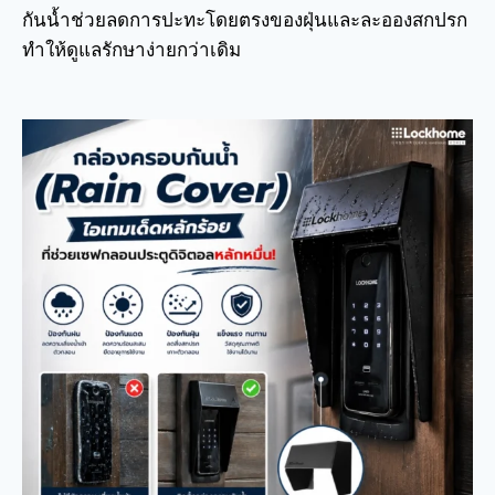
กันน้ำช่วยลดการปะทะโดยตรงของฝุ่นและละอองสกปรก
ทำให้ดูแลรักษาง่ายกว่าเดิม