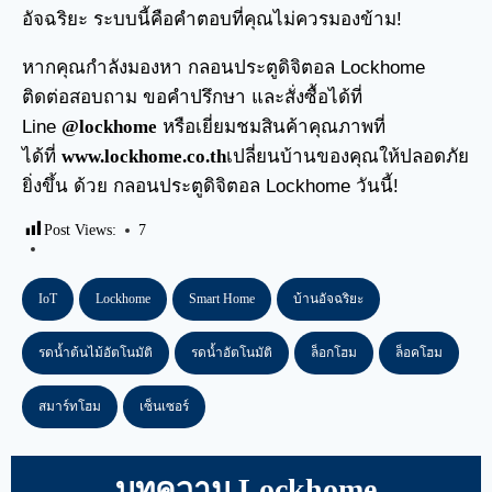
อัจฉริยะ ระบบนี้คือคำตอบที่คุณไม่ควรมองข้าม!
หากคุณกำลังมองหา กลอนประตูดิจิตอล Lockhome
ติดต่อสอบถาม ขอคำปรึกษา และสั่งซื้อได้ที่
Line
@lockhome
หรือเยี่ยมชมสินค้าคุณภาพที่
ได้ที่
www.lockhome.co.th
เปลี่ยนบ้านของคุณให้ปลอดภัย
ยิ่งขึ้น ด้วย กลอนประตูดิจิตอล Lockhome วันนี้!
Post Views:
7
IoT
Lockhome
Smart Home
บ้านอัจฉริยะ
รดน้ำต้นไม้อัตโนมัติ
รดน้ำอัตโนมัติ
ล็อกโฮม
ล็อคโฮม
สมาร์ทโฮม
เซ็นเซอร์
บทความ Lockhome