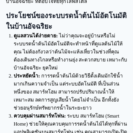
บ้านอัจฉริยะ ที่ตอบโจทย์ทุกไลฟ์สไตล์
ประโยชน์ของระบบรดน้ำต้นไม้อัตโนมัติ
ในบ้านอัจฉริยะ
ดูแลสวนได้ง่ายดาย:
ไม่ว่าคุณจะอยู่บ้านหรือไม่
ระบบรดน้ำต้นไม้อัตโนมัติจะทำหน้าที่ดูแลต้นไม้ให้
คุณ ไม่ต้องกังวลว่าต้นไม้จะแห้งเหี่ยวในช่วงที่คุณ
ต้องเดินทางไกลหรือทำงานยุ่ง สะดวกสบาย เหมาะกับ
บ้านอัจฉริยะ ยุคใหม่
ประหยัดน้ำ:
การรดน้ำต้นไม้ด้วยวิธีดั้งเดิมมักใช้น้ำ
มากเกินความจำเป็น แต่ระบบอัตโนมัติ ที่เป็นส่วน
หนึ่งของ สมาร์ทโฮม สามารถปรับปริมาณน้ำให้
เหมาะสม ลดการสูญเสียน้ำโดยไม่จำเป็น อีกทั้งยัง
ช่วยอนุรักษ์ทรัพยากรน้ำในระยะยาว
ควบคุมผ่านสมาร์ทโฟน:
ระบบ สมาร์ทโฮม (Smart
Home) ช่วยให้คุณควบคุมการรดน้ำต้นไม้ได้ทุกที่ผ่าน
แอปพลิเคชันบนสมาร์ทโฟน เช่น คุณสามารถเปิด-ปิด