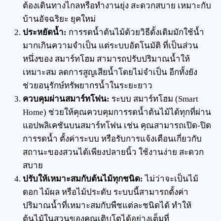
ต้องเดินทางไกลหรือทำงานยุ่ง สะดวกสบาย เหมาะกับ
บ้านอัจฉริยะ ยุคใหม่
ประหยัดน้ำ:
การรดน้ำต้นไม้ด้วยวิธีดั้งเดิมมักใช้น้ำ
มากเกินความจำเป็น แต่ระบบอัตโนมัติ ที่เป็นส่วน
หนึ่งของ สมาร์ทโฮม สามารถปรับปริมาณน้ำให้
เหมาะสม ลดการสูญเสียน้ำโดยไม่จำเป็น อีกทั้งยัง
ช่วยอนุรักษ์ทรัพยากรน้ำในระยะยาว
ควบคุมผ่านสมาร์ทโฟน:
ระบบ สมาร์ทโฮม (Smart
Home) ช่วยให้คุณควบคุมการรดน้ำต้นไม้ได้ทุกที่ผ่าน
แอปพลิเคชันบนสมาร์ทโฟน เช่น คุณสามารถเปิด-ปิด
การรดน้ำ ตั้งค่าระบบ หรือรับการแจ้งเตือนเกี่ยวกับ
สถานะของสวนได้เพียงปลายนิ้ว ใช้งานง่าย สะดวก
สบาย
ปรับให้เหมาะสมกับต้นไม้ทุกชนิด:
ไม่ว่าจะเป็นไม้
ดอก ไม้ผล หรือไม้ประดับ ระบบนี้สามารถตั้งค่า
ปริมาณน้ำที่เหมาะสมกับพืชแต่ละชนิดได้ ทำให้
ต้นไม้ในสวนของคุณเติบโตได้อย่างเต็มที่