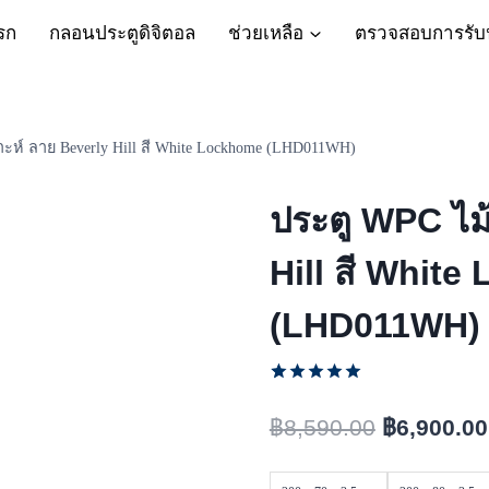
รก
กลอนประตูดิจิตอล
ช่วยเหลือ
ตรวจสอบการรับ
าะห์ ลาย Beverly Hill สี White Lockhome (LHD011WH)
ประตู WPC ไม้
Hill สี Whit
(LHD011WH)
ให้คะแนน
7
5.00
จาก
฿
8,590.00
฿
6,900.00
5 คะแนน
เต็มบน
การให้