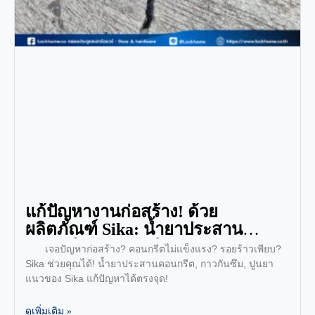
แก้ปัญหางานก่อสร้าง! ด้วย
ผลิตภัณฑ์ Sika: น้ำยาประสาน
คอนกรีต, กาวกันซึม, ปูนยาแนว
เจอปัญหาก่อสร้าง? คอนกรีตไม่แข็งแรง? รอยร้าวเพียบ?
Sika ช่วยคุณได้! น้ำยาประสานคอนกรีต, กาวกันซึม, ปูนยา
แนวของ Sika แก้ปัญหาได้ตรงจุด!
ดูเพิ่มเติม »