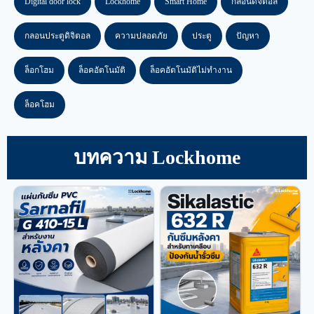
Digital door lock
Lockhome
Smart Home
กลอนดิจิตอล
กลอนประตูดิจิตอล
ความปลอดภัย
ประตู
ปัญหา
ล็อกโฮม
ล็อคอัตโนมัติ
ล็อคอัตโนมัติไม่ทำงาน
ล็อคโฮม
บทความ Lockhome