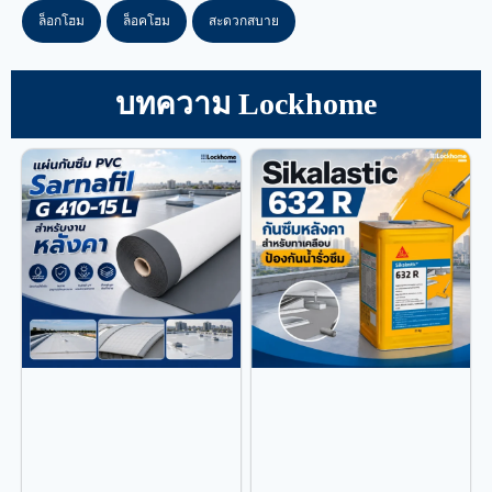
ล็อกโฮม
ล็อคโฮม
สะดวกสบาย
บทความ Lockhome