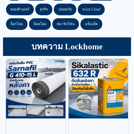
คอมพิวเตอร์
ธุรกิจ
ปลอดภัย
ระบบ Cloud
ล็อกโฮม
ล็อคโฮม
สมาร์ทโฟน
แท็บเล็ต
บทความ Lockhome