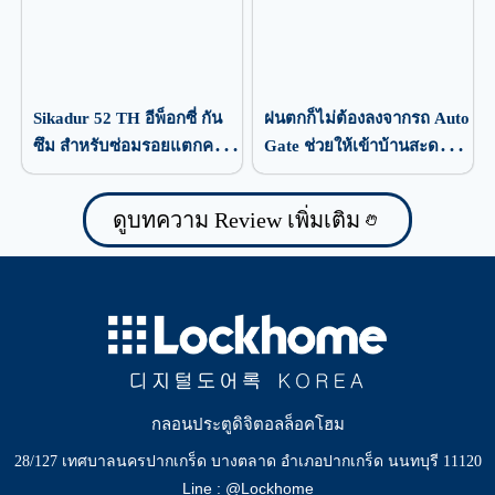
Sikadur 52 TH อีพ็อกซี่ กัน
ฝนตกก็ไม่ต้องลงจากรถ Auto
ซึม สำหรับซ่อมรอยแตกคอ
Gate ช่วยให้เข้าบ้านสะดวก
นกรีต
กว่าเดิม
ดูบทความ Review เพิ่มเติม
กลอนประตูดิจิตอลล็อคโฮม
28/127 เทศบาลนครปากเกร็ด บางตลาด อำเภอปากเกร็ด นนทบุรี 11120
Line : @Lockhome