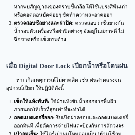
หากพบสัญญาณของคราบขี้เกลือ ให้ใช้แปรงสีฟันเก่า
หรือคอตตอนบัดค่อยๆ ขัดทำความสะอาดออก
ตรวจสอบซีลยางและฝาปิด:
ตรวจสอบว่าซีลยางกัน
น้ำรอบตัวเครื่องหรือฝาปิดต่างๆ ยังอยู่ในสภาพดี ไม่
ฉีกขาดหรือแข็งกระด้าง
เมื่อ Digital Door Lock เปียกน้ำหรือโดนฝน
หากเกิดเหตุการณ์ไม่คาดคิด เช่น ฝนสาดแรงจน
อุปกรณ์เปียก ให้ปฏิบัติดังนี้
เช็ดให้แห้งทันที:
ใช้ผ้าแห้งซับน้ำออกจากพื้นผิว
ภายนอกให้เร็วที่สุดเท่าที่จะทำได้
ถอดแบตเตอรี่ออก:
รีบเปิดฝาครอบและถอดแบตเตอรี่
ออกทันที เพื่อตัดการจ่ายไฟและป้องกันการลัดวงจร
เป่าลมเย็น:
ใช้ไดร์เป่าผมโหมดลมเย็น (ห้ามใช้ลม