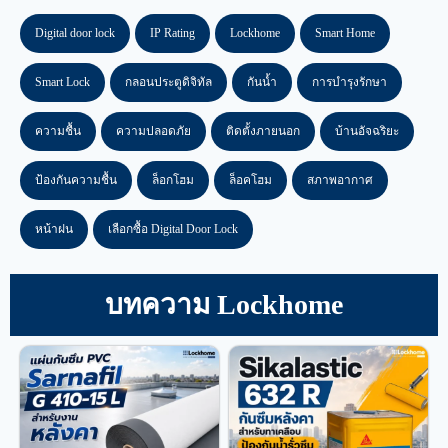
Digital door lock
IP Rating
Lockhome
Smart Home
Smart Lock
กลอนประตูดิจิทัล
กันน้ำ
การบำรุงรักษา
ความชื้น
ความปลอดภัย
ติดตั้งภายนอก
บ้านอัจฉริยะ
ป้องกันความชื้น
ล็อกโฮม
ล็อคโฮม
สภาพอากาศ
หน้าฝน
เลือกซื้อ Digital Door Lock
บทความ Lockhome