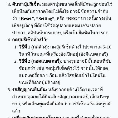
ค้นหาปุ่มรีเซ็ต:
มองหาปุ่มขนาดเล็กที่มักจะถูกซ่อนไว้
เพื่อป้องกันการกดโดยไม่ตั้งใจ อาจมีข้อความกำกับ
ว่า
“Reset”
,
“Setting”
, หรือ
“REG”
บางครั้งอาจเป็น
เพียงรูเล็กๆ ที่ต้องใช้วัตถุปลายแหลม เช่น ปลาย
ปากกา, คลิปหนีบกระดาษ, หรือเข็มจิ้มซิมในการกด
กดปุ่มรีเซ็ตค้างไว้:
วิธีที่ 1 (กดค้าง):
กดปุ่มรีเซ็ตค้างไว้ประมาณ 5-10
วินาที ในขณะที่เครื่องยังเปิดอยู่ (ยังมีแบตเตอรี่)
วิธีที่ 2 (ถอดแบตเตอรี่):
บางรุ่นอาจมีขั้นตอนที่ซับ
ซ้อนกว่า เช่น กดปุ่มรีเซ็ตค้างไว้ จากนั้นให้ถอด
แบตเตอรี่ออก 1 ก้อน แล้วใส่กลับเข้าไปใหม่ใน
ขณะที่ยังกดปุ่มค้างอยู่
รอสัญญาณยืนยัน:
หลังจากกดค้างไว้ตามเวลาที่
กำหนด คุณจะได้ยินเสียงสัญญาณดนตรี, เสียง Beep
ยาว, หรือเสียงพูดเพื่อยืนยันว่าการรีเซ็ตเสร็จสมบูรณ์
แล้ว