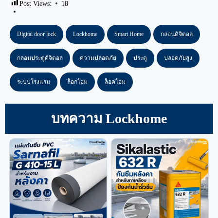
Post Views:
18
Digital door lock
Lockhome
Smart Home
กลอนดิจิตอล
กลอนประตูดิจิตอล
ความปลอดภัย
ประตู
ปลอดภัยสูง
ระบบโรงแรม
ล็อกโฮม
ล็อคโฮม
บทความ Lockhome