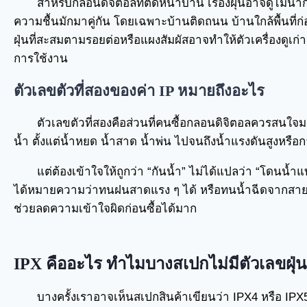
สำหรับกลอนดิจิตอลที่ติดหน้าบ้าน เรื่องฝุ่นอาจดูไม่น่า
ความชื้นมักมาคู่กัน โดยเฉพาะบ้านติดถนน บ้านใกล้พื้นที่ก่อ
ฝุ่นที่สะสมตามรอยต่อหรือแผงสัมผัสอาจทำให้ตัวเครื่องดูเ
การใช้งาน
ตัวเลขตัวที่สองของค่า IP หมายถึงอะไร
ตัวเลขตัวที่สองคือส่วนที่คนซื้อกลอนดิจิตอลควรสนใ
น้ำ ตั้งแต่น้ำหยด น้ำสาด น้ำพ่น ไปจนถึงน้ำแรงดันสูงหรือ
แต่ต้องเข้าใจให้ถูกว่า “กันน้ำ” ไม่ได้แปลว่า “โดนน้ำ
ได้หมายความว่าทนฝนสาดแรง ๆ ได้ หรือทนน้ำฉีดจากสายยาง
ช่วยลดความเข้าใจผิดก่อนซื้อได้มาก
IPX คืออะไร ทำไมบางสเปกไม่มีตัวเลขฝุ่น
บางครั้งเราอาจเห็นสเปกสินค้าเขียนว่า IPX4 หรือ I