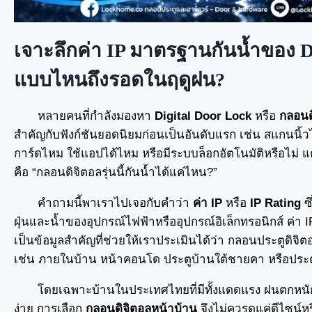
เจาะลึกค่า IP มาตรฐานกันน้ำของ Di
แบบไหนถึงรอดในฤดูฝน?
หลายคนที่กำลังมองหา
Digital Door Lock
หรือ
กลอนด
สำคัญกับฟังก์ชันยอดนิยมก่อนเป็นอันดับแรก เช่น สแกนนิ้วได
การ์ดไหม ใช้แอปได้ไหม หรือมีระบบล็อกอัตโนมัติหรือไม่ แต
คือ “กลอนดิจิตอลรุ่นนี้กันน้ำได้แค่ไหน?”
คำถามนี้พาเราไปเจอกับคำว่า
ค่า IP
หรือ
IP Rating
ซึ
ฝุ่นและน้ำของอุปกรณ์ไฟฟ้าหรืออุปกรณ์อิเล็กทรอนิกส์ ค่า I
เป็นข้อมูลสำคัญที่ช่วยให้เราประเมินได้ว่า กลอนประตูดิจิต
เช่น ภายในบ้าน หน้าคอนโด ประตูบ้านใต้ชายคา หรือประ
โดยเฉพาะบ้านในประเทศไทยที่มีทั้งแดดแรง ฝนตกหนัก
ง่าย การเลือก
กลอนดิจิตอลหน้าบ้าน
จึงไม่ควรดูแค่ดีไซน์หร