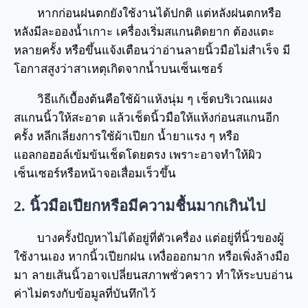
หากก่อนฝนตกยังใช้งานได้ปกติ แต่หลังฝนตกหรือ
หลังมีละอองน้ำเกาะ เครื่องเริ่มสแกนติดยาก ต้องแตะ
หลายครั้ง หรือขึ้นแจ้งเตือนว่าอ่านลายนิ้วมือไม่สำเร็จ มี
โอกาสสูงว่าสาเหตุเกิดจากน้ำบนเซ็นเซอร์
วิธีแก้เบื้องต้นคือใช้ผ้าแห้งนุ่ม ๆ เช็ดบริเวณแผง
สแกนนิ้วให้สะอาด แล้วเช็ดนิ้วมือให้แห้งก่อนสแกนอีก
ครั้ง หลีกเลี่ยงการใช้ผ้าเปียก น้ำยาแรง ๆ หรือ
แอลกอฮอล์เข้มข้นเช็ดโดยตรง เพราะอาจทำให้ผิว
เซ็นเซอร์หรือหน้าจอเสื่อมเร็วขึ้น
2. นิ้วมือเปียกหรือมีความชื้นมากเกินไป
บางครั้งปัญหาไม่ได้อยู่ที่ตัวเครื่อง แต่อยู่ที่นิ้วของผู้
ใช้งานเอง หากนิ้วเปียกฝน เหงื่อออกมาก หรือเพิ่งล้างมือ
มา ลายเส้นนิ้วอาจเปลี่ยนสภาพชั่วคราว ทำให้ระบบอ่าน
ค่าไม่ตรงกับข้อมูลที่บันทึกไว้