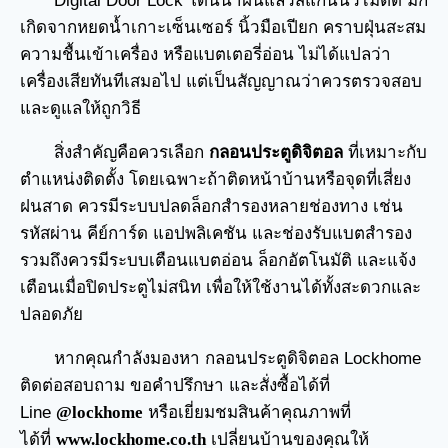
Digital Door Lock โดนน้ำฝนแล้วสแกนนิ้วไม่ติด มัก
เกิดจากหยดน้ำเกาะเซ็นเซอร์ นิ้วมือเปียก คราบฝุ่นสะสม
ความชื้นเข้าเครื่อง หรือแบตเตอรี่อ่อน ไม่ได้แปลว่า
เครื่องเสียทันทีเสมอไป แต่เป็นสัญญาณว่าควรตรวจสอบ
และดูแลให้ถูกวิธี
สิ่งสำคัญคือควรเลือก
กลอนประตูดิจิตอล
ที่เหมาะกับ
ตำแหน่งติดตั้ง โดยเฉพาะถ้าติดหน้าบ้านหรือจุดที่เสี่ยง
ฝนสาด ควรมีระบบปลดล็อกสำรองหลายช่องทาง เช่น
รหัสผ่าน คีย์การ์ด แอปพลิเคชัน และช่องรับแบตสำรอง
รวมถึงควรมีระบบเตือนแบตอ่อน ล็อกอัตโนมัติ และแจ้ง
เตือนเมื่อปิดประตูไม่สนิท เพื่อให้ใช้งานได้ทั้งสะดวกและ
ปลอดภัย
หากคุณกำลังมองหา
กลอนประตูดิจิตอล
Lockhome
ติดต่อสอบถาม ขอคำปรึกษา และสั่งซื้อได้ที่
Line
@lockhome
หรือเยี่ยมชมสินค้าคุณภาพที่
ได้ที่
www.lockhome.co.th
เปลี่ยนบ้านของคุณให้