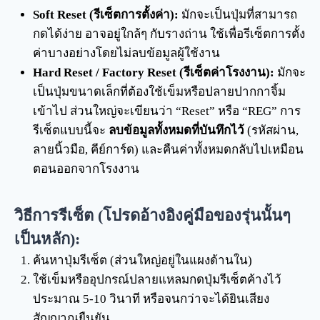
Soft Reset (รีเซ็ตการตั้งค่า):
มักจะเป็นปุ่มที่สามารถ
กดได้ง่าย อาจอยู่ใกล้ๆ กับรางถ่าน ใช้เพื่อรีเซ็ตการตั้ง
ค่าบางอย่างโดยไม่ลบข้อมูลผู้ใช้งาน
Hard Reset / Factory Reset (รีเซ็ตค่าโรงงาน):
มักจะ
เป็นปุ่มขนาดเล็กที่ต้องใช้เข็มหรือปลายปากกาจิ้ม
เข้าไป ส่วนใหญ่จะเขียนว่า “Reset” หรือ “REG” การ
รีเซ็ตแบบนี้จะ
ลบข้อมูลทั้งหมดที่บันทึกไว้
(รหัสผ่าน,
ลายนิ้วมือ, คีย์การ์ด) และคืนค่าทั้งหมดกลับไปเหมือน
ตอนออกจากโรงงาน
วิธีการรีเซ็ต (โปรดอ้างอิงคู่มือของรุ่นนั้นๆ
เป็นหลัก):
ค้นหาปุ่มรีเซ็ต (ส่วนใหญ่อยู่ในแผงด้านใน)
ใช้เข็มหรืออุปกรณ์ปลายแหลมกดปุ่มรีเซ็ตค้างไว้
ประมาณ 5-10 วินาที หรือจนกว่าจะได้ยินเสียง
สัญญาณยืนยัน