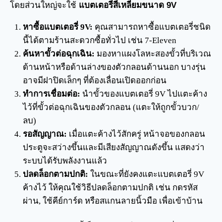
โดยส่วนใหญ่จะใช้
แบตเตอรี่สี่เหลี่ยมขนาด 9V
หาซื้อแบตเตอรี่ 9V:
คุณสามารถหาซื้อแบตเตอรี่ชนิด
นี้ได้ตามร้านสะดวกซื้อทั่วไป เช่น 7-Eleven
ค้นหาขั้วต่อฉุกเฉิน:
มองหาแผงโลหะสองขั้วที่บริเวณ
ด้านหน้าหรือด้านล่างของตัวกลอนด้านนอก บางรุ่น
อาจมีฝาปิดเล็กๆ ที่ต้องเลื่อนเปิดออกก่อน
ทำการเชื่อมต่อ:
นำขั้วของแบตเตอรี่ 9V ไปแตะค้าง
ไว้ที่ขั้วต่อฉุกเฉินของตัวกลอน (แตะให้ถูกขั้วบวก/
ลบ)
รอสัญญาณ:
เมื่อแตะค้างไว้สักครู่ หน้าจอของกลอน
ประตูจะสว่างขึ้นและมีเสียงสัญญาณดังขึ้น แสดงว่า
ระบบได้รับพลังงานแล้ว
ปลดล็อกตามปกติ:
ในขณะที่ยังคงแตะแบตเตอรี่ 9V
ค้างไว้ ให้คุณใช้วิธีปลดล็อกตามปกติ เช่น กดรหัส
ผ่าน, ใช้คีย์การ์ด หรือสแกนลายนิ้วมือ เพื่อเข้าบ้าน