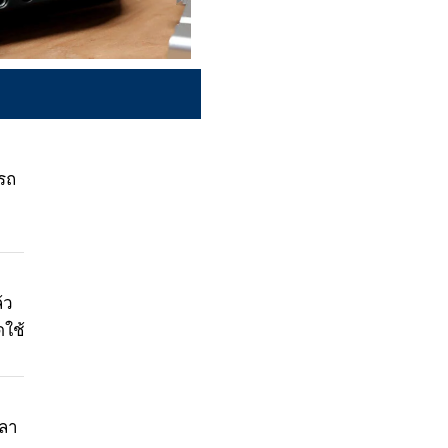
รถ
า
้ว
ดใช้
วลา