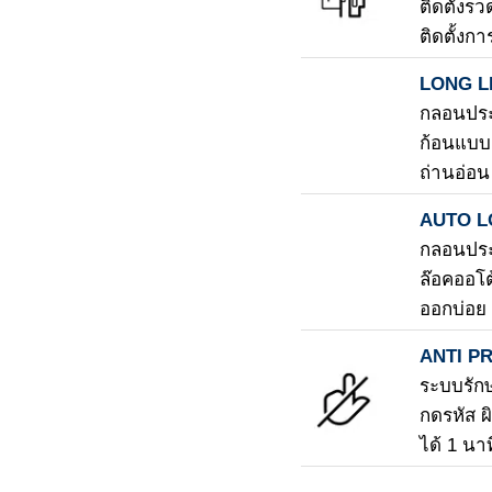
ติดตั้งร
ติดตั้งก
LONG L
กลอนประ
ก้อนแบบด
ถ่านอ่อน
AUTO 
กลอนประต
ล๊อคออโต
ออกบ่อย
ANTI P
ระบบรัก
กดรหัส ผ
ได้ 1 นาท