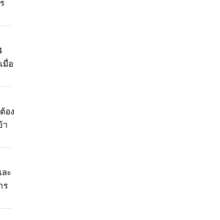
าร
4
มื่อ
ต้อง
ข้า
และ
การ