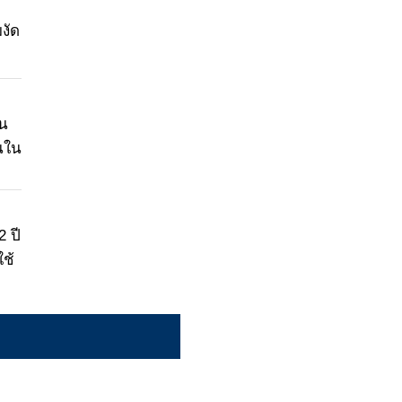
งัด
าน
นใน
 ปี
ใช้