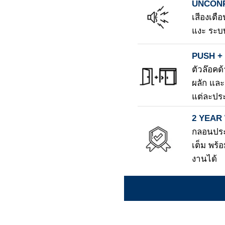
UNCONP
เสีองเตื
แงะ ระบบ
PUSH +
ตัวล๊อคด
ผลัก แล
แต่ละปร
2 YEAR
กลอนประต
เต็ม พร้
งานได้