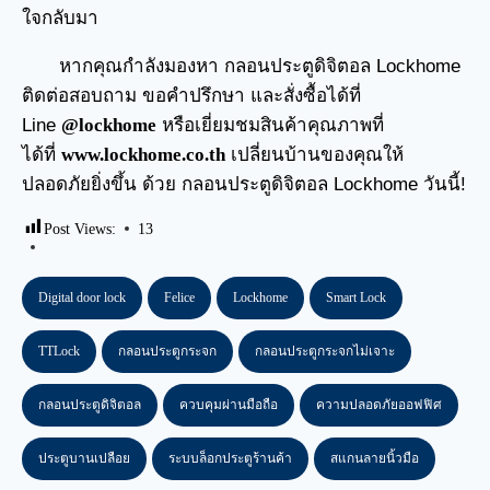
ใจกลับมา
หากคุณกำลังมองหา
กลอนประตูดิจิตอล
Lockhome
ติดต่อสอบถาม ขอคำปรึกษา และสั่งซื้อได้ที่
Line
@lockhome
หรือเยี่ยมชมสินค้าคุณภาพที่
ได้ที่
www.lockhome.co.th
เปลี่ยนบ้านของคุณให้
ปลอดภัยยิ่งขึ้น ด้วย กลอนประตูดิจิตอล Lockhome วันนี้!
Post Views:
13
Digital door lock
Felice
Lockhome
Smart Lock
TTLock
กลอนประตูกระจก
กลอนประตูกระจกไม่เจาะ
กลอนประตูดิจิตอล
ควบคุมผ่านมือถือ
ความปลอดภัยออฟฟิศ
ประตูบานเปลือย
ระบบล็อกประตูร้านค้า
สแกนลายนิ้วมือ