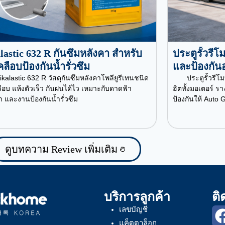
lastic 632 R กันซึมหลังคา สำหรับ
ประตูรั้วรี
ลือบป้องกันน้ำรั่วซึม
และป้องกัน
ikalastic 632 R วัสดุกันซึมหลังคาโพลียูรีเทนชนิด
ประตูรั้วรี
ือบ แห้งตัวเร็ว กันฝนได้ไว เหมาะกับดาดฟ้า
ฮิตทั้งมอเตอร์ ร
า และงานป้องกันน้ำรั่วซึม
ป้องกันให้ Auto
ดูบทความ Review เพิ่มเติม
บริการลูกค้า
ติ
เลขบัญชี
แค็ตตาล็อก