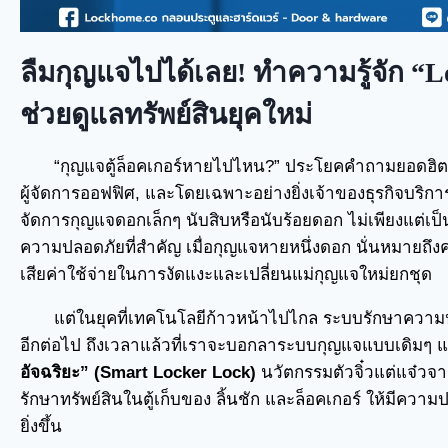
ลืมกุญแจไปได้เลย! ทำความรู้จัก “Lo
ช่วยดูแลทรัพย์สินยุคใหม่
“กุญแจตู้ล็อคเกอร์หายไปไหน?” ประโยคคำถามยอดฮิตที่
ผู้จัดการออฟฟิศ, และโดยเฉพาะอย่างยิ่งเจ้าของธุรกิจบริ
จัดการกุญแจดอกเล็กๆ นับสิบหรือนับร้อยดอก ไม่เพียงแต่เป็น
ความปลอดภัยที่สำคัญ เมื่อกุญแจหายหนึ่งดอก นั่นหมายถึงคว
เสียค่าใช้จ่ายในการงัดแงะและเปลี่ยนแม่กุญแจใหม่ยกชุด
แต่ในยุคที่เทคโนโลยีก้าวหน้าไปไกล ระบบรักษาความปล
อีกต่อไป ถึงเวลาแล้วที่เราจะบอกลาระบบกุญแจแบบเดิมๆ แ
อัจฉริยะ” (Smart Locker Lock)
นวัตกรรมตัวจิ๋วแต่แจ๋วจ
รักษาทรัพย์สินในตู้เก็บของ ลิ้นชัก และล็อคเกอร์ ให้มีค
ยิ่งขึ้น