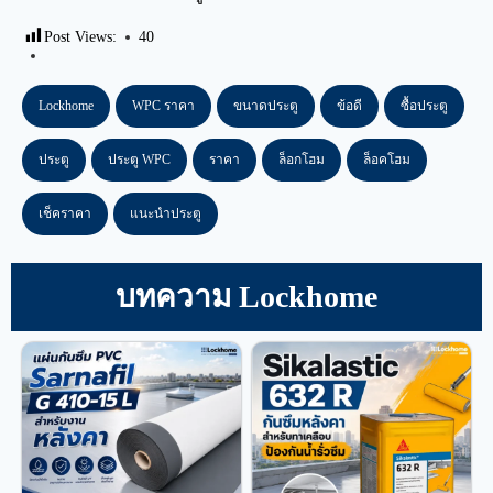
Post Views:
40
Lockhome
WPC ราคา
ขนาดประตู
ข้อดี
ซื้อประตู
ประตู
ประตู WPC
ราคา
ล็อกโฮม
ล็อคโฮม
เช็คราคา
แนะนำประตู
บทความ Lockhome