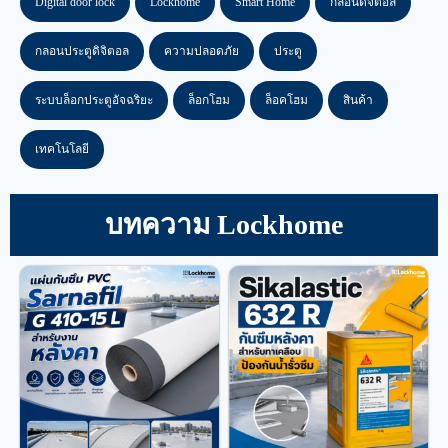
Digital door lock
Lockhome
Smart Home
กลอนดิจิตอล
กลอนประตูดิจิตอล
ความปลอดภัย
ประตู
ระบบล็อกประตูอัจฉริยะ
ล็อกโฮม
ล็อคโฮม
สินค้า
เทคโนโลยี
บทความ Lockhome