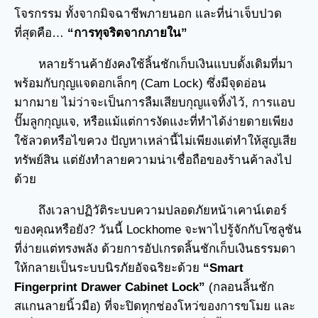
โจรกรรม ทั้งจากมิจฉาชีพภายนอก และที่น่าเจ็บปวด
ที่สุดคือ…
“การทุจริตจากภายใน”
หลายร้านค้ายังคงใช้ลิ้นชักเก็บเงินแบบดั้งเดิมที่มา
พร้อมกับกุญแจดอกเล็กๆ (Cam Lock) ซึ่งมีจุดอ่อน
มากมาย ไม่ว่าจะเป็นการลืมเสียบกุญแจทิ้งไว้, การแอบ
ปั๊มลูกกุญแจ, หรือแม้แต่การงัดแงะที่ทำได้ง่ายดายเพียง
ใช้ลวดหรือไขควง ปัญหาเหล่านี้ไม่เพียงแต่ทำให้สูญเสีย
ทรัพย์สิน แต่ยังทำลายความน่าเชื่อถือของร้านค้าลงไป
ด้วย
ถึงเวลาปฏิวัติระบบความปลอดภัยหน้าเคาน์เตอร์
ของคุณหรือยัง? วันนี้ Lockhome จะพาไปรู้จักกับโซลูชัน
ที่ง่ายแต่ทรงพลัง ด้วยการอัปเกรดลิ้นชักเก็บเงินธรรมดา
ให้กลายเป็นระบบนิรภัยอัจฉริยะด้วย
“Smart
Fingerprint Drawer Cabinet Lock”
(กลอนลิ้นชัก
สแกนลายนิ้วมือ) ที่จะปิดทุกช่องโหว่ของการขโมย และ