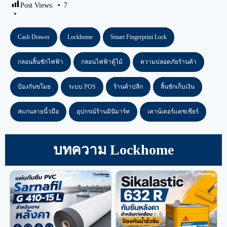
Post Views:
7
Cash Drawer
Lockhome
Smart Fingerprint Lock
กลอนลิ้นชักไฟฟ้า
กลอนไฟฟ้าตู้ไม้
ความปลอดภัยร้านค้า
ป้องกันขโมย
ระบบ POS
ร้านค้าปลีก
ลิ้นชักเก็บเงิน
สแกนลายนิ้วมือ
อุปกรณ์ร้านมินิมาร์ท
เคาน์เตอร์แคชเชียร์
บทความ Lockhome