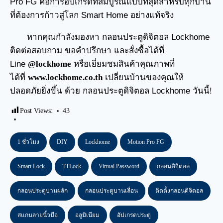
Pro FG คือการอัปเกรดที่สมบูรณ์แบบที่สุดสำหรับทุกบ้าน
ที่ต้องการก้าวสู่โลก Smart Home อย่างแท้จริง
หากคุณกำลังมองหา
กลอนประตูดิจิตอล
Lockhome
ติดต่อสอบถาม ขอคำปรึกษา และสั่งซื้อได้ที่
Line
@lockhome
หรือเยี่ยมชมสินค้าคุณภาพที่
ได้ที่
www.lockhome.co.th
เปลี่ยนบ้านของคุณให้
ปลอดภัยยิ่งขึ้น ด้วย กลอนประตูดิจิตอล Lockhome วันนี้!
Post Views:
43
1 ชั่วโมง
DIY
Lockhome
Motion Pro FG
Smart Lock
TTLock
Virtual Password
กลอนดิจิตอล
กลอนประตูบานผลัก
กลอนประตูบานเลื่อน
ติดตั้งกลอนดิจิตอล
สแกนลายนิ้วมือ
อลูมิเนียม
อัปเกรดประตู