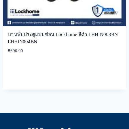
บานพับประตูแบบซ่อน Lockhome สีดำ LHHIN003BN
LHHIN004BN
฿
690.00