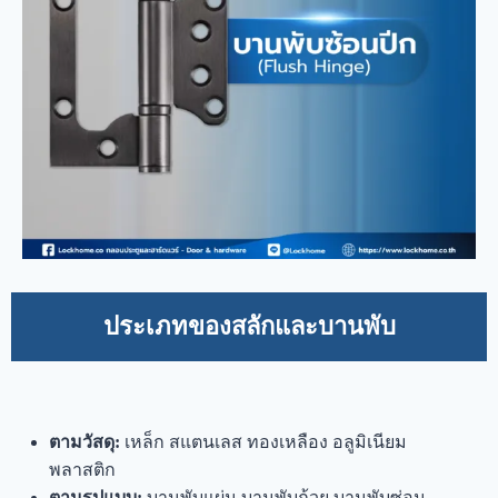
ประเภทของสลักและบานพับ
ตามวัสดุ:
เหล็ก สแตนเลส ทองเหลือง อลูมิเนียม
พลาสติก
ตามรูปแบบ:
บานพับแผ่น บานพับถ้วย บานพับซ่อน