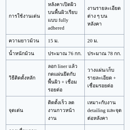
หลังคาเปิดผิว
งานรายละเอียด
บนพื้นผิวเรียบ
การใช้งานเด่น
ต่าง ๆ บน
แบบ fully
หลังคา
adhered
ความยาวม้วน
15 ม.
20 ม.
น้ำหนักม้วน
ประมาณ 76 กก.
ประมาณ 78 กก.
ลอก liner แล้ว
วางแผ่น/เก็บ
กดแผ่นยึดกับ
วิธีติดตั้งหลัก
รายละเอียด +
พื้นผิว + เชื่อม
เชื่อมรอยต่อ
รอยต่อ
ติดตั้งเร็ว ลด
เหมาะกับงาน
จุดเด่น
งานกาวหน้า
detailing และจุด
งาน
ต่อหลังคา