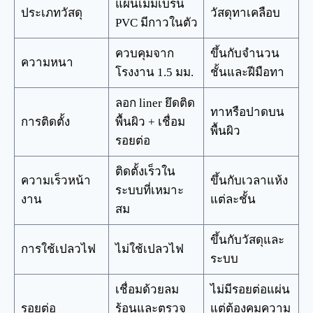
แผ่นเมมเบรน
ประเภทวัสดุ
วัสดุทาเคลือบ
PVC มีกาวในตัว
ควบคุมจาก
ขึ้นกับจำนวน
ความหนา
โรงงาน 1.5 มม.
ชั้นและฝีมือทา
ลอก liner ยึดติด
ทาหรือปาดบน
การติดตั้ง
พื้นผิว + เชื่อม
พื้นผิว
รอยต่อ
ติดตั้งเร็วใน
ความเร็วหน้า
ขึ้นกับเวลาแห้ง
ระบบที่เหมาะ
งาน
แต่ละชั้น
สม
ขึ้นกับวัสดุและ
การใช้เปลวไฟ
ไม่ใช้เปลวไฟ
ระบบ
เชื่อมด้วยลม
ไม่มีรอยต่อแผ่น
รอยต่อ
ร้อนและตรวจ
แต่ต้องคุมความ