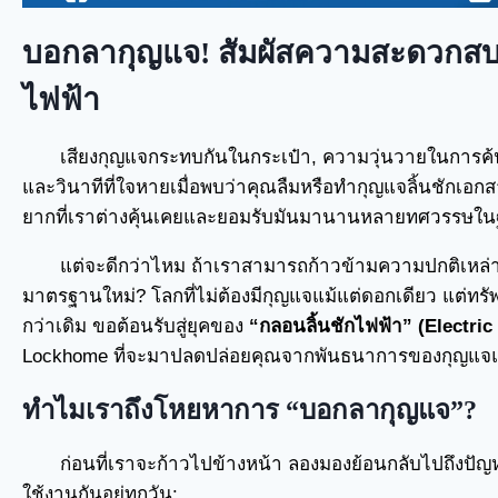
บอกลากุญแจ! สัมผัสความสะดวกสบาย
ไฟฟ้า
เสียงกุญแจกระทบกันในกระเป๋า, ความวุ่นวายในการค้น
และวินาทีที่ใจหายเมื่อพบว่าคุณลืมหรือทำกุญแจลิ้นชักเอกส
ยากที่เราต่างคุ้นเคยและยอมรับมันมานานหลายทศวรรษในฐ
แต่จะดีกว่าไหม ถ้าเราสามารถก้าวข้ามความปกติเหล่าน
มาตรฐานใหม่? โลกที่ไม่ต้องมีกุญแจแม้แต่ดอกเดียว แต่ทร
กว่าเดิม ขอต้อนรับสู่ยุคของ
“กลอนลิ้นชักไฟฟ้า” (Electri
Lockhome ที่จะมาปลดปล่อยคุณจากพันธนาการของกุญแจแ
ทำไมเราถึงโหยหาการ “บอกลากุญแจ”?
ก่อนที่เราจะก้าวไปข้างหน้า ลองมองย้อนกลับไปถึงปัญห
ใช้งานกันอยู่ทุกวัน: