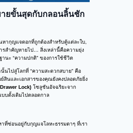
ขั้นสุดกับกลอนลิ้นชัก
หากุญแจดอกที่ถูกต้องสำหรับตู้แต่ละใบ,
ารสำคัญหายไป… สิ่งเหล่านี้คือความยุ่ง
านะ “ความปกติ” ของการใช้ชีวิต
ั้นไปสู่โลกที่ “ความสะดวกสบาย” คือ
ัพย์สินและเอกสารของคุณยังคงปลอดภัยยิ่ง
c Drawer Lock)
โซลูชันอัจฉริยะจาก
บบดั้งเดิมไปตลอดกาล
าที่ซ่อนอยู่กับกุญแจโลหะธรรมดาๆ ที่เรา